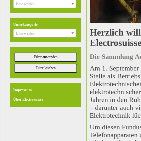
Bitte wählen
Unterkategorie
Herzlich wi
Bitte wählen
Electrosuiss
Die Sammlung Ac
Am 1. September 1
Stelle als Betrie
Elektrotechnisch
Impressum
elektrotechnischer
Jahren in den Ruh
Über Electrosuisse
– darunter auch vi
Elektrotechnik lü
Um diesen Fundus
Telefonapparaten 